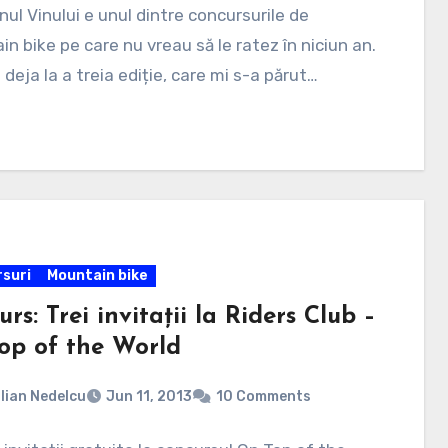
ul Vinului e unul dintre concursurile de
n bike pe care nu vreau să le ratez în niciun an.
 deja la a treia ediție, care mi s-a părut…
suri
Mountain bike
rs: Trei invitații la Riders Club –
op of the World
lian Nedelcu
Jun 11, 2013
10 Comments