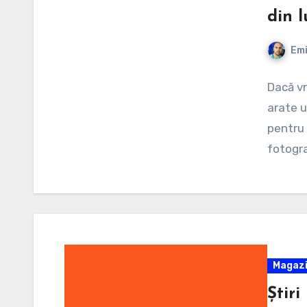
din 
Emi
Dacă vr
arate u
pentru 
fotogra
Magaz
Știri