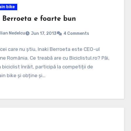
in bike
i Berroeta e foarte bun
lian Nedelcu
Jun 17, 2013
4 Comments
cei care nu știu, Inaki Berroeta este CEO-ul
e România. Ce treabă are cu Biciclistul.ro? Păi,
biciclist înrăit, participă la competiții de
n bike și obține și…