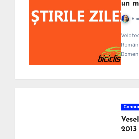
un m
Emi
Velotec
România
Domenii
Concur
Vesel
2013