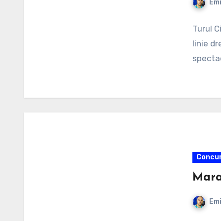
Emi
Turul Ci
linie dr
spectac
Concur
Mara
Emi