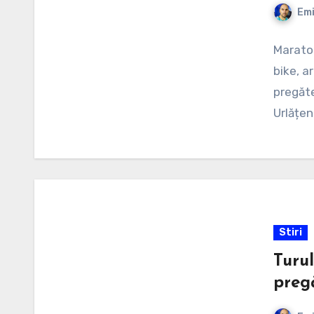
Emi
Maraton
bike, ar
pregăte
Urlățen
Stiri
Turul
pregă