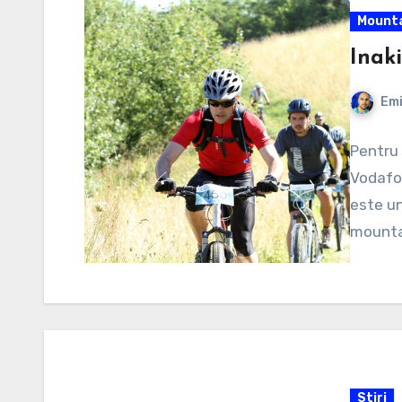
Mounta
Inak
Emi
Pentru 
Vodafon
este un 
mountai
Stiri