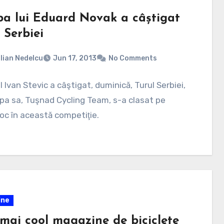
pa lui Eduard Novak a câștigat
 Serbiei
lian Nedelcu
Jun 17, 2013
No Comments
l Ivan Stevic a câştigat, duminică, Turul Serbiei,
ipa sa, Tuşnad Cycling Team, s-a clasat pe
loc în această competiţie.
ine
 mai cool magazine de biciclete