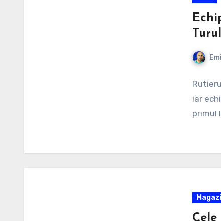
Echi
Turul
Emi
Rutieru
iar ech
primul 
Magaz
Cele