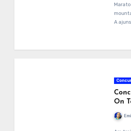
Maraton
mountai
A ajuns
Concur
Concu
On T
Emi