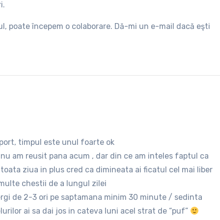
i.
gul, poate începem o colaborare. Dă-mi un e-mail dacă eşti
sport, timpul este unul foarte ok
u nu am reusit pana acum , dar din ce am inteles faptul ca
toata ziua in plus cred ca dimineata ai ficatul cel mai liber
ulte chestii de a lungul zilei
lergi de 2-3 ori pe saptamana minim 30 minute / sedinta
urilor ai sa dai jos in cateva luni acel strat de “puf”