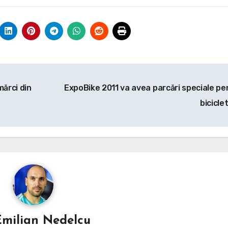
mărci din
ExpoBike 2011 va avea parcări speciale pe
bicicle
Emilian Nedelcu