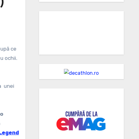
)
după ce
u ochii.
a unei
io
m
 Legend