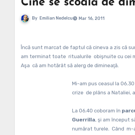
Cine se scoală de di
By
Emilian Nedelcu
Mar 16, 2011
Încă sunt marcat de faptul că cineva a zis că su
am terminat toate ritualurile obişnuite cu cei mic
Aşa că am hotărât să alerg de dimineaţă.
Mi-am pus ceasul la 06.30 
crize de plâns a Nataliei, a
La 06.40 coboram în
parc
Guerrilla
, şi am început 
numărat turele. Când m-a