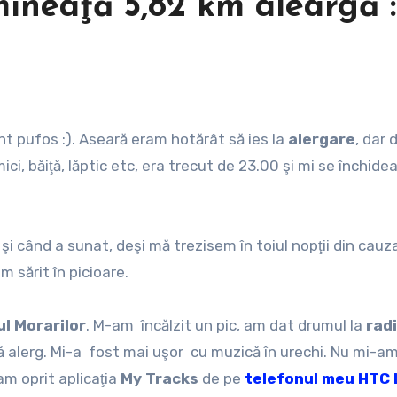
mineaţă 5,82 km aleargă :
nt pufos :). Aseară eram hotărât să ies la
alergare
, dar 
i, băiţă, lăptic etc, era trecut de 23.00 şi mi se închidea
şi când a sunat, deşi mă trezisem în toiul nopţii din cauz
m sărit în picioare.
ul Morarilor
. M-am încălzit un pic, am dat drumul la
rad
să alerg. Mi-a fost mai uşor cu muzică în urechi. Nu mi-a
m oprit aplicaţia
My Tracks
de pe
telefonul meu HTC