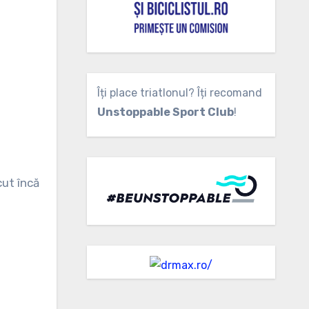
Îți place triatlonul? Îți recomand
Unstoppable Sport Club
!
cut încă