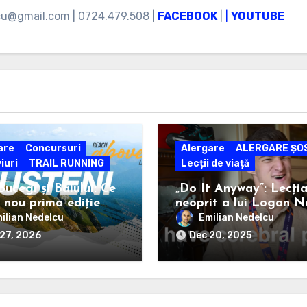
cu@gmail.com | 0724.479.508 |
FACEBOOK
|
|
YOUTUBE
are
Concursuri
Alergare
ALERGARE ȘO
iuri
TRAIL RUNNING
Lecții de viață
Bucegi și Baiului: Ce
„Do It Anyway”: Lecți
 nou prima ediție
neoprit a lui Logan N
ni Ultra Race
ilian Nedelcu
Emilian Nedelcu
27, 2026
Dec 20, 2025