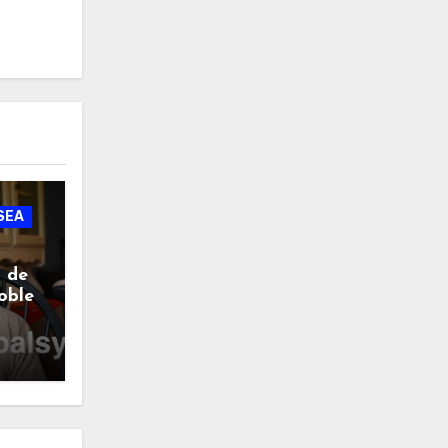
SEA
a de
oble