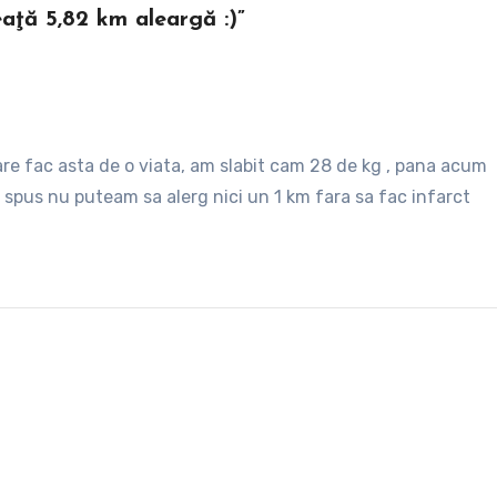
aţă 5,82 km aleargă :)”
care fac asta de o viata, am slabit cam 28 de kg , pana acum
 spus nu puteam sa alerg nici un 1 km fara sa fac infarct